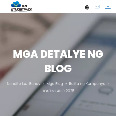
Brochure
Youtube
Profile ng Kumpanya
FAQ
Serbisyo
Balita ng Kumpanya
Balitang Pang-industriya
MGA DETALYE NG
BLOG
Nandito ka:
Bahay
»
Mga Blog
»
Balita ng Kumpanya
»
HOSTMILANO 2025