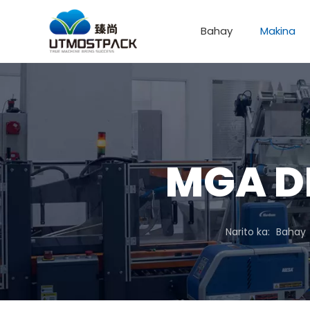
Bahay
Makina
Profile ng Kumpanya
MGA D
Narito ka:
Bahay