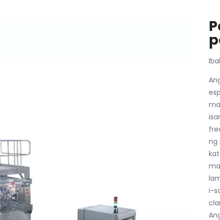
P
p
Iba
Ang
esp
mat
isa
fre
ng 
kat
mat
la
i-s
cla
Ang