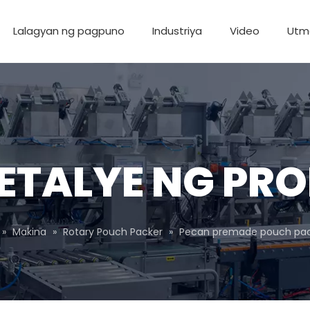
Lalagyan ng pagpuno
Industriya
Video
Utm
Balitang Pang-industriya
ETALYE NG PR
»
Makina
»
Rotary Pouch Packer
»
Pecan premade pouch pa