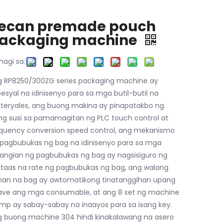
ecan premade pouch
ackaging machine
hagi sa:
 RP8250/300ZG series packaging machine ay
esyal na idinisenyo para sa mga butil-butil na
eryales, ang buong makina ay pinapatakbo ng
ng susi sa pamamagitan ng PLC touch control at
quency conversion speed control, ang mekanismo
pagbubukas ng bag na idinisenyo para sa mga
angian ng pagbubukas ng bag ay nagsisiguro ng
aas na rate ng pagbubukas ng bag, ang walang
man na bag ay awtomatikong tinatanggihan upang
ave ang mga consumable, at ang 8 set ng machine
mp ay sabay-sabay na inaayos para sa isang key.
 buong machine 304 hindi kinakalawang na asero