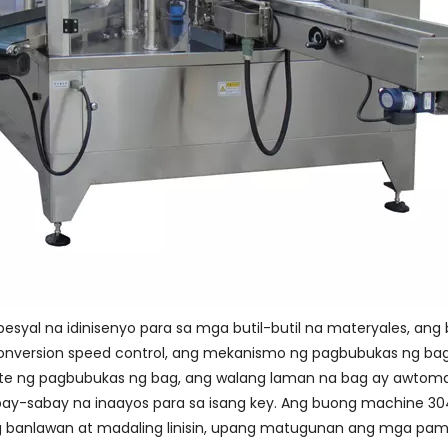
syal na idinisenyo para sa mga butil-butil na materyales, ang
nversion speed control, ang mekanismo ng pagbubukas ng bag 
ate ng pagbubukas ng bag, ang walang laman na bag ay awtom
ay-sabay na inaayos para sa isang key. Ang buong machine 304
banlawan at madaling linisin, upang matugunan ang mga paman