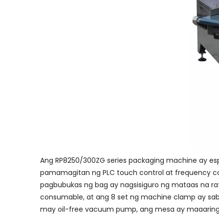
Ang RP8250/300ZG series packaging machine ay espe
pamamagitan ng PLC touch control at frequency co
pagbubukas ng bag ay nagsisiguro ng mataas na r
consumable, at ang 8 set ng machine clamp ay sab
may oil-free vacuum pump, ang mesa ay maaaring 