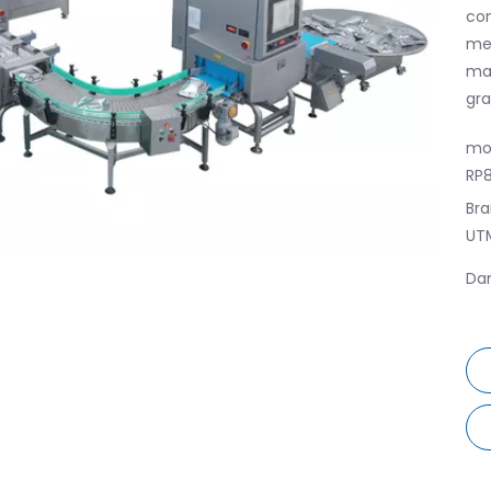
con
mes
ma
gra
mo
RP
Bra
UT
Da