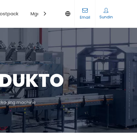
ostpack
Mga Blog
Makipag-ugnayan
Sundin
Email
ODUKTO
ckaging machine