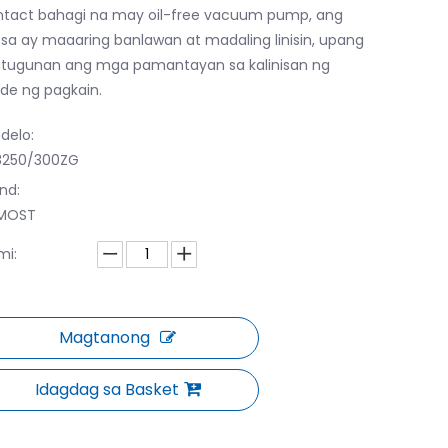
tact bahagi na may oil-free vacuum pump, ang
a ay maaaring banlawan at madaling linisin, upang
tugunan ang mga pamantayan sa kalinisan ng
de ng pagkain.
delo:
8250/300ZG
nd:
MOST
mi:
Magtanong
Idagdag sa Basket