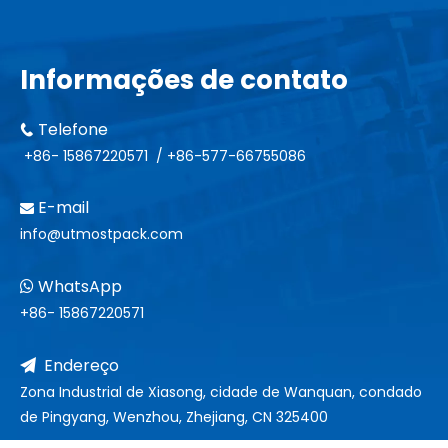
Informações de contato
Telefone

+86- 15867220571
/ +86-577-66755086
E-mail

info@utmostpack.com
WhatsApp

+86- 15867220571
Endereço

Zona Industrial de Xiasong, cidade de Wanquan, condado
de Pingyang, Wenzhou, Zhejiang, CN 325400