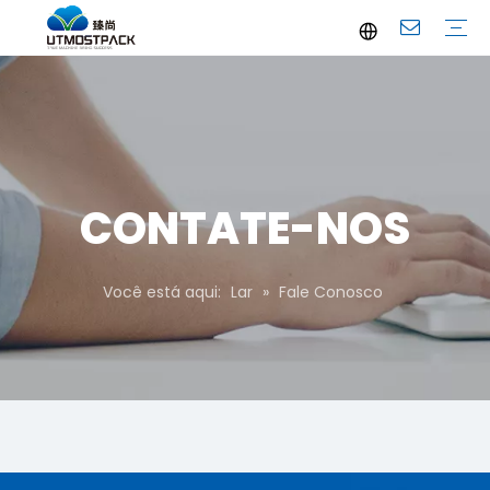
Folheto
YouTube
perfil de companhia
Perguntas frequentes
Serviço
Notícias da empresa
Notícias Industriais
CONTATE-NOS
Você está aqui:
Lar
»
Fale Conosco