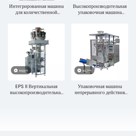
Интегрированная машина
Высокопроизводительная
для количественной
упаковочная машина
упаковки DCS 14-1L
серии VPZ
видео
видео
EPS II Вертикальная
Упаковочная машина
высокопроизводительная
непрерывного действия
упаковочная машина
серии VCI