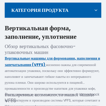
КАТЕГОРИЯ ПРОДУКТА
Вертикальная форма,
заполнение, уплотнение
Обзор вертикальных фасовочно-
упаковочных машин
Вертикальные машины для формования, наполнения и
запечатывания (VFFS)
жизненно важны для современной
автоматизации упаковки, поскольку они эффективно формируют,
наполняют и запечатывают гибкие пакеты из непрерывного
рулона пленки. Они широко используются в пищевой
промышленности и производстве напитков для упаковки кофе,
Расширенные возможности наших машин
орехов, порошков и других сыпучих материалов. В Utmostpack
VFFS
мы проектируем и производим системы VFFS, которые сочетают в