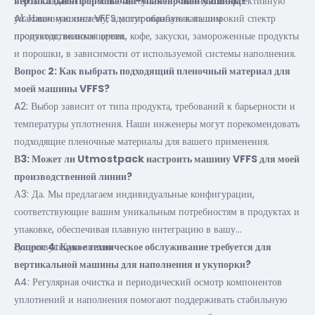
чтобы создать полностью автоматизированную и эффективную
вертикальной формовочно-упаковочной машины?
упаковочную систему, адаптированную к вашим
A1: Наши машины VFFS могут обрабатывать широкий спектр
производственным целям.
продуктов, включая орехи, кофе, закуски, замороженные продукты
и порошки, в зависимости от используемой системы наполнения.
Вопрос 2: Как выбрать подходящий пленочный материал для
моей машины VFFS?
A2: Выбор зависит от типа продукта, требований к барьерности и
температуры уплотнения. Наши инженеры могут порекомендовать
подходящие пленочные материалы для вашего применения.
В3: Может ли Utmostpack настроить машину VFFS для моей
производственной линии?
А3: Да. Мы предлагаем индивидуальные конфигурации,
соответствующие вашим уникальным потребностям в продуктах и
​​упаковке, обеспечивая плавную интеграцию в вашу
существующую линию.
Вопрос 4: Какое техническое обслуживание требуется для
вертикальной машины для наполнения и укупорки?
A4: Регулярная очистка и периодический осмотр компонентов
уплотнений и наполнения помогают поддерживать стабильную