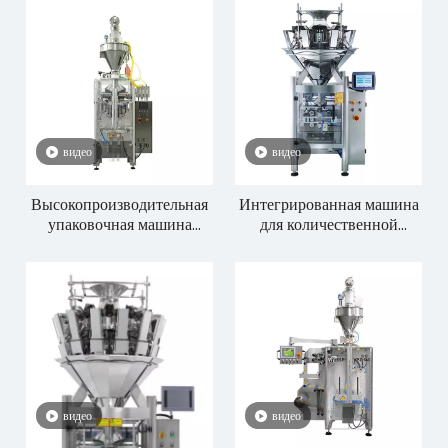
действия
видео
видео
Высокопроизводительная
Интегрированная машина
упаковочная машина
для количественной
серии VPP
упаковки DCS 10-1L
видео
видео