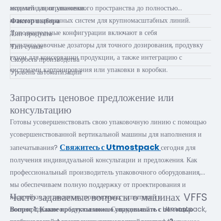
автоматизации упаковки.
моделей для ограниченного пространства до полностью
автоматизированных систем для крупномасштабных линий.
Фактор выбора
Дополнительные конфигурации включают в себя
Тип продукта
мультиголовочные дозаторы для точного дозирования, продувку
Тип сумки
газом для консервации продукции, а также интеграцию с
Скорость производства
системами картонирования или упаковки в коробки.
Уровень автоматизации
Запросить ценовое предложение или
консультацию
Готовы усовершенствовать свою упаковочную линию с помощью
усовершенствованной вертикальной машины для наполнения и
Свяжитесь с Utmostpack
запечатывания?
сегодня для
получения индивидуальной консультации и предложения. Как
профессиональный производитель упаковочного оборудования,
мы обеспечиваем полную поддержку от проектирования и
Часто задаваемые вопросы о машинах VFFS
настройки до заводских приемочных испытаний и
послепродажного обслуживания. Сотрудничайте с Utmostpack,
Вопрос 1: Какие продукты можно упаковывать с помощью