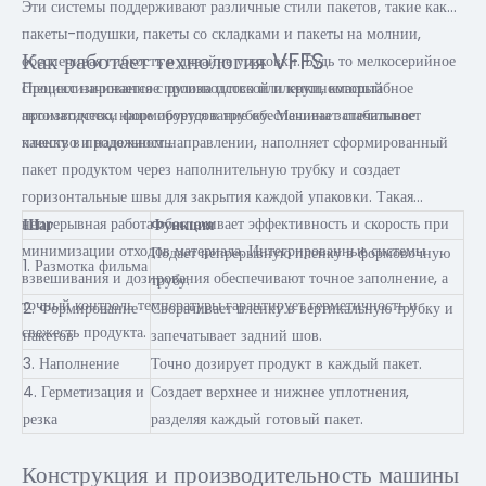
Эти системы поддерживают различные стили пакетов, такие как
пакеты-подушки, пакеты со складками и пакеты на молнии,
Как работает технология VFFS
обеспечивая гибкость в дизайне упаковки. Будь то мелкосерийное
специализированное производство или крупномасштабное
Процесс начинается с рулона плоской пленки, который
производство, наше оборудование обеспечивает стабильное
автоматически формируется в трубку. Машина запечатывает
качество и надежность.
пленку в продольном направлении, наполняет сформированный
пакет продуктом через наполнительную трубку и создает
горизонтальные швы для закрытия каждой упаковки. Такая
непрерывная работа обеспечивает эффективность и скорость при
Шаг
Функция
минимизации отходов материала. Интегрированные системы
Подает непрерывную пленку в формовочную
1. Размотка фильма
взвешивания и дозирования обеспечивают точное заполнение, а
трубу.
точный контроль температуры гарантирует герметичность и
2. Формирование
Сворачивает пленку в вертикальную трубку и
свежесть продукта.
пакетов
запечатывает задний шов.
3. Наполнение
Точно дозирует продукт в каждый пакет.
4. Герметизация и
Создает верхнее и нижнее уплотнения,
резка
разделяя каждый готовый пакет.
Конструкция и производительность машины