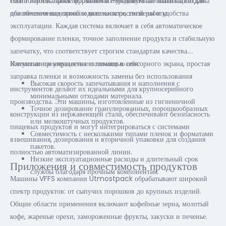
себе точность проектирования и передовую автоматизацию для
Наши вертикальные формовочно-упаковочные машины созданы
обеспечения надежной и высокоскоростной работы.
для обеспечения производительности, гигиены и удобства
эксплуатации. Каждая система включает в себя автоматическое
формирование пленки, точное заполнение продукта и стабильную
запечатку, что соответствует строгим стандартам качества.
Интуитивное управление с помощью сенсорного экрана, простая
Ключевые преимущества включают в себя:
заправка пленки и возможность замены без использования
Высокая скорость запечатывания и наполнения с
инструментов делают их идеальными для крупносерийного
минимальными отходами материала.
производства. Эти машины, изготовленные из гигиеничной
Точное дозирование гранулированных, порошкообразных
конструкции из нержавеющей стали, обеспечивают безопасность
или мелкоштучных продуктов.
пищевых продуктов и могут интегрироваться с системами
Совместимость с несколькими типами пленок и форматами
взвешивания, дозирования и вторичной упаковки для создания
пакетов.
полностью автоматизированной линии.
Низкие эксплуатационные расходы и длительный срок
Приложения и совместимость продуктов
службы благодаря прочным компонентам.
Машины VFFS компании Utmostpack обрабатывают широкий
спектр продуктов: от сыпучих порошков до крупных изделий.
Общие области применения включают кофейные зерна, молотый
кофе, жареные орехи, замороженные фрукты, закуски и печенье.