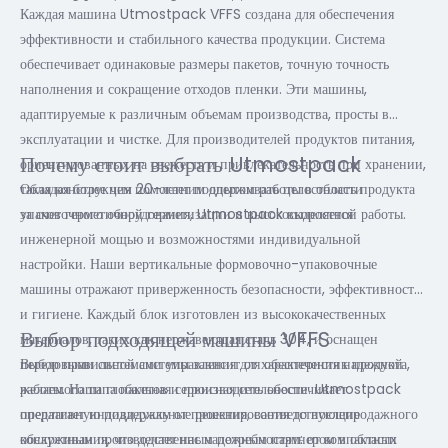
Каждая машина Utmostpack VFFS создана для обеспечения
эффективности и стабильного качества продукции. Система
обеспечивает одинаковые размеры пакетов, точную точность
наполнения и сокращение отходов пленки. Эти машины,
адаптируемые к различным объемам производства, просты в
эксплуатации и чистке. Для производителей продуктов питания,
Почему стоит выбрать Utmostpack
ориентированных на свежесть и привлекательность при хранении,
такая конструкция помогает поддерживать целостность продукта
Обладая более чем 20-летним опытом работы в области
за счет герметичной герметизации и высокоскоростной работы.
упаковочного оборудования, Utmostpack выделяется
инженерной мощью и возможностями индивидуальной
настройки. Наши вертикальные формовочно-упаковочные
машины отражают приверженность безопасности, эффективности
и гигиене. Каждый блок изготовлен из высококачественных
Выбор подходящей машины VFFS
материалов, таких как нержавеющая сталь 304, и оснащен
передовыми системами управления для обеспечения надежной
Выбор правильной системы зависит от характеристик продукта,
работы. Наша глобальная сервисная сеть обеспечивает
желаемого типа пакетов и производительности. Utmostpack
оперативную поддержку от проектирования до послепродажного
предлагает индивидуальные решения, соответствующие
обслуживания, что делает нас надежным партнером в области
конкретным производственным потребностям: от компактных