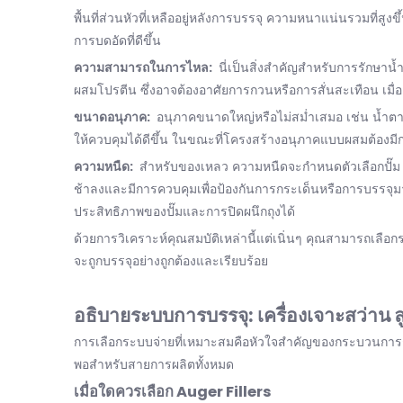
พื้นที่ส่วนหัวที่เหลืออยู่หลังการบรรจุ ความหนาแน่นรวมที่ส
การบดอัดที่ดีขึ้น
ความสามารถในการไหล:
นี่เป็นสิ่งสำคัญสำหรับการรักษาน
ผสมโปรตีน ซึ่งอาจต้องอาศัยการกวนหรือการสั่นสะเทือน เมื
ขนาดอนุภาค:
อนุภาคขนาดใหญ่หรือไม่สม่ำเสมอ เช่น น้ำตาลห
ให้ควบคุมได้ดีขึ้น ในขณะที่โครงสร้างอนุภาคแบบผสมต้องมี
ความหนืด:
สำหรับของเหลว ความหนืดจะกำหนดตัวเลือกปั๊ม ขอ
ช้าลงและมีการควบคุมเพื่อป้องกันการกระเด็นหรือการบรรจุมา
ประสิทธิภาพของปั๊มและการปิดผนึกถุงได้
ด้วยการวิเคราะห์คุณสมบัติเหล่านี้แต่เนิ่นๆ คุณสามารถเลื
จะถูกบรรจุอย่างถูกต้องและเรียบร้อย
อธิบายระบบการบรรจุ: เครื่องเจาะสว่าน ลู
การเลือกระบบจ่ายที่เหมาะสมคือหัวใจสำคัญของกระบวนการ
พอสำหรับสายการผลิตทั้งหมด
เมื่อใดควรเลือก Auger Fillers