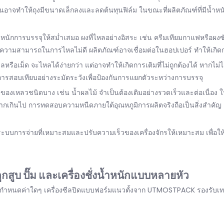
ูงขึ้นอาจทำให้ถุงมีขนาดเล็กลงและลดต้นทุนฟิล์ม ในขณะที่ผลิตภัณฑ์ที่มีน้ำ
้ำหนักการบรรจุให้สม่ำเสมอ ผงที่ไหลอย่างอิสระ เช่น ครีมเทียมกาแฟหรือผง
่อความสามารถในการไหลไม่ดี ผลิตภัณฑ์อาจเชื่อมต่อในฮอปเปอร์ ทำให้เกิด
รือเม็ด จะไหลได้ง่ายกว่า แต่อาจทำให้เกิดการเติมที่ไม่ถูกต้องได้ หากไม
การสอบเทียบอย่างระมัดระวังเพื่อป้องกันการแยกตัวระหว่างการบรรจุ
งเหลวชนิดบาง เช่น น้ำผลไม้ จำเป็นต้องเติมอย่างรวดเร็วและต่อเนื่อง ใน
กเกินไป การทดสอบความหนืดภายใต้อุณหภูมิการผลิตจริงถือเป็นสิ่งสำคัญ เ
อกระบบการจ่ายที่เหมาะสมและปรับความเร็วของเครื่องจักรให้เหมาะสม เพื่อใ
กสูบ ปั๊ม และเครื่องชั่งน้ำหนักแบบหลายหัว
กำหนดค่าใดๆ เครื่องซีลปิดแบบฟอร์มแนวตั้งจาก UTMOSTPACK รองรับเท