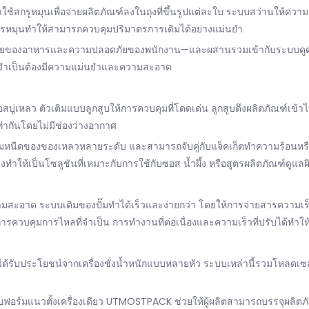
ใช้สกรูหมุนเพื่อจ่ายผลิตภัณฑ์ลงในถุงที่ขึ้นรูปแต่ละใบ ระบบสว่านให้ควา
ารหมุนทำให้สามารถควบคุมปริมาตรการเติมได้อย่างแม่นยำ
มัยของอาหารและความปลอดภัยของพนักงาน—และผสานรวมเข้ากับระบบดูดฝุ่นได้
ึ่งจำเป็นต้องมีความแม่นยำและความสะอาด
รือสบู่เหลว ตัวเติมแบบลูกสูบให้การควบคุมที่โดดเด่น ลูกสูบดึงผลิตภัณฑ์
ท่ากันโดยไม่มีช่องว่างอากาศ
ามหนืดของของเหลวหลายระดับ และสามารถจับคู่กับแจ็คเก็ตทำความร้อนหรือ
ำให้เป็นโซลูชันที่เหมาะกับการใช้กับซอส น้ำผึ้ง หรือสูตรผลิตภัณฑ์ดูแลผ
มสะอาด ระบบเติมของปั๊มทำได้เร็วและง่ายกว่า โดยให้การจ่ายสารความเร็วสู
การควบคุมการไหลที่จำเป็น การทำงานที่ต่อเนื่องและความเร็วที่ปรับได้ทำ
ืช ได้รับประโยชน์จากเครื่องชั่งน้ำหนักแบบหลายหัว ระบบเหล่านี้รวมโหลดเซ
ดแบบฟอร์มแนวตั้งเครื่องเดียว UTMOSTPACK ช่วยให้ผู้ผลิตสามารถบรรจุผ