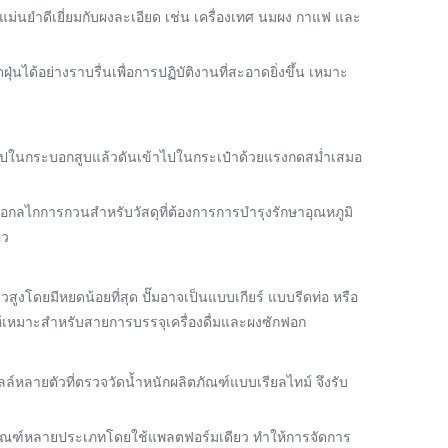
มแม่นยำดีเยี่ยมกับผงละเอียด เช่น เครื่องเทศ นมผง กาแฟ และ
อย่างราบรื่นเพื่อการปฏิบัติงานที่สะอาดยิ่งขึ้น เหมาะ
เข้าไปในกระบอกสูบแล้วดันเข้าไปในกระเป๋าด้วยแรงกดสม่ำเสมอ
กลไกการกวนสำหรับวัสดุที่ต้องการการบำรุงรักษาอุณหภูมิ
ิว
งโดยมีหยดน้อยที่สุด ปั๊มอาจเป็นแบบเกียร์ แบบรีดท่อ หรือ
ให้เหมาะสำหรับสายการบรรจุเครื่องดื่มและผงซักฟอก
ลล์หลายตัวที่ตรวจวัดน้ำหนักผลิตภัณฑ์แบบเรียลไทม์ จึงรับ
ลิตภัณฑ์หลายประเภทโดยใช้แพลตฟอร์มเดียว ทำให้การจัดการ