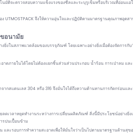
ัตโนมัติจะตรวจสอบความแข็งแรงของซีลและระบุรูเข็มหรือบริเวณที่อ่อนแอใน
บของ UTMOSTPACK จึงให้ความอุ่นใจและปฏิบัติตามมาตรฐานคุณภาพอุตสาห
ุขอนามัย
ยิ่งในสภาพแวดล้อมของบรรจุภัณฑ์ โดยเฉพาะอย่างยิ่งเมื่อต้องจัดการกับวัส
อาดภายในได้โดยไม่ต้องแยกชิ้นส่วนส่วนประกอบ น้ำร้อน การเป่าลม และสารฆ
 ทำจากสแตนเลส 304 หรือ 316 จึงมั่นใจได้ถึงความต้านทานการกัดกร่อนแล
ช่วยลดเวลาหยุดทำงานระหว่างการเปลี่ยนผลิตภัณฑ์ สิ่งนี้มีประโยชน์อย่างยิ่
ดการปนเปื้อนข้าม
ัน และรอบการทำความสะอาดเพื่อให้มั่นใจว่าเป็นไปตามมาตรฐานด้านสุขอ