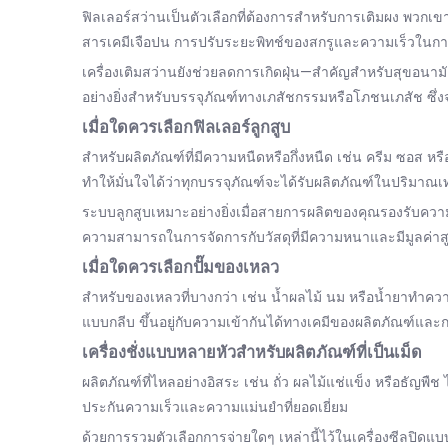
ฟิลเลอร์สว่านเป็นตัวเลือกที่ต้องการสำหรับการเติมผง พวกเขา
สารเคมีเจือปน การปรับระยะพิทช์ของสกรูและความเร็วในก
เครื่องเติมสว่านยังช่วยลดการเกิดฝุ่น—สำคัญสำหรับสุขอนา
อย่างยิ่งสำหรับบรรจุภัณฑ์ทางเภสัชกรรมหรือโภชนเภสัช ซ
เมื่อใดควรเลือกฟิลเลอร์ลูกสูบ
สำหรับผลิตภัณฑ์ที่มีความหนืดหรือกึ่งหนืด เช่น ครีม ซอส ห
ทำให้มั่นใจได้ว่าทุกบรรจุภัณฑ์จะได้รับผลิตภัณฑ์ในปริมาณเ
ระบบลูกสูบเหมาะอย่างยิ่งเมื่อสายการผลิตของคุณรองรับคว
ความสามารถในการจัดการกับวัสดุที่มีความหนาและมีมูลค่าสูงท
เมื่อใดควรเลือกปั๊มของเหลว
สำหรับของเหลวที่บางกว่า เช่น น้ำผลไม้ นม หรือน้ำยาทำควา
แบบกลีบ ขึ้นอยู่กับความเข้ากันได้ทางเคมีของผลิตภัณฑ์และ
เครื่องชั่งแบบหลายหัวสำหรับผลิตภัณฑ์ที่เป็นเม็ด
ผลิตภัณฑ์ที่ไหลอย่างอิสระ เช่น ถั่ว ผลไม้แช่แข็ง หรือธัญพ
ประกันความเร็วและความแม่นยำที่ยอดเยี่ยม
ด้วยการรวมตัวเลือกการจ่ายใดๆ เหล่านี้ไว้ในเครื่องซีลปิ