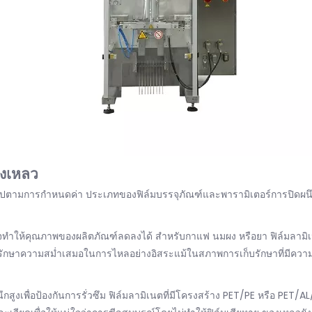
องเหลว
งไปตามการกำหนดค่า ประเภทของฟิล์มบรรจุภัณฑ์และพารามิเตอร์การปิดผนึกจ
าจทำให้คุณภาพของผลิตภัณฑ์ลดลงได้ สำหรับกาแฟ นมผง หรือยา ฟิล์มลามิเนตหล
ช่วยรักษาความสม่ำเสมอในการไหลอย่างอิสระแม้ในสภาพการเก็บรักษาที่มีความ
ูงเพื่อป้องกันการรั่วซึม ฟิล์มลามิเนตที่มีโครงสร้าง PET/PE หรือ PET/A