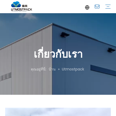
โบรชัวร์
ยูทูป
ประวัติบริษัท
คำถามที่พบบ่อย
บริการ
ข่าวบริษัท
ข่าวอุตสาหกรรม
เกี่ยวกับเรา
คุณอยู่ที่นี่:
บ้าน
»
Utmostpack