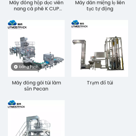
Máy đóng hộp dọc viên
Máy dán miệng lọ liên
nang cà phê K CUP
tục tự động
CP30K
băng hình
Máy đóng gói túi làm
Trạm đổ túi
sẵn Pecan