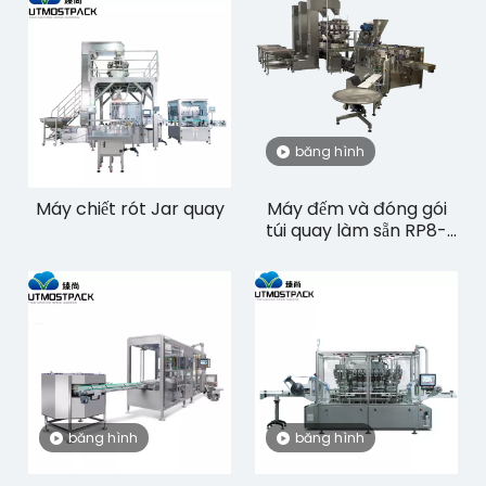
băng hình
Máy chiết rót Jar quay
Máy đếm và đóng gói
túi quay làm sẵn RP8-
300/350CW
băng hình
băng hình