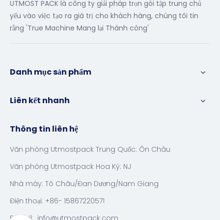
UTMOST PACK là công ty giải pháp trọn gói tập trung chủ
yếu vào việc tạo ra giá trị cho khách hàng, chúng tôi tin
rằng 'True Machine Mang lại Thành công'
Danh mục sản phẩm
Liên kết nhanh
Thông tin liên hệ
Văn phòng Utmostpack Trung Quốc: Ôn Châu
Văn phòng Utmostpack Hoa Kỳ: NJ
Nhà máy: Tô Châu/Đan Dương/Nam Giang
Điện thoại: +86- 15867220571
E-mail:
info@utmostpack.com