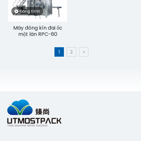
băng hình
Máy đóng kín đai ốc
một làn RPC-60
1
2
»