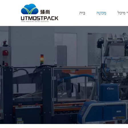
י מיכל
מְכוֹנָה
בַּיִת