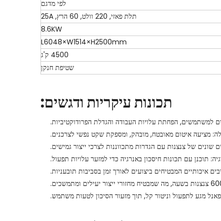
לפי מדגם
תלת פאזי, 220 וולט, 60 הרץ, 25A
8.6KW
L6048×W1514×H2500mm
4500 ק'ג
שטיפת חנקן
תכונות עיקריות ודגשים:
יים למשתמשים, הפחתת עלויות העבודה והגדלת הפרודוקטיביות.
ה: מציעה איטום מאובטח, מובהק, ומספקת שקט נפשי לצרכנים.
שונים של צנצנות עם הגדרות מתכווננות לצרכי ייצור גמישים.
יה: תוכנן עם תכונות חיסכון באנרגיה כדי למזער עלויות תפעול.
בים איכותיים המבטיחים ביצועים לאורך זמן בסביבות תובעניות.
אנל מגע לתפעול וניטור קל, תוך מזעור הסיכון לטעות משתמש.