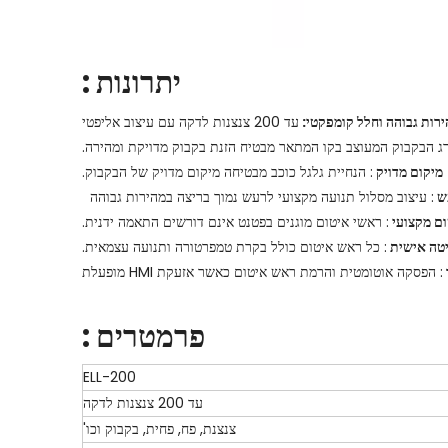
יתרונות
:
רות גבוהה וחלל קומפקטי:
עד 200 צנצנות לדקה עם עיצוב אליפטי
רג הבקבוק המעוצב בקו המתאר מבטיח הזנת בקבוק מדויקת ומהירה.
מיקום מדויק
: הנחיית גלגל כוכב מבטיחה מיקום מדויק של הבקבוק.
עש
: עיצוב מסלול תנועה מקצועי לרעש נמוך בריצה במהירות גבוהה
ם מקצועי
: ראשי איטום מוגנים בפטנט אינם דורשים התאמה ידנית.
טה אישית
: כל ראש איטום כולל בקרת טמפרטורה ותנועה עצמאית.
: הפסקה אוטומטית והרמת ראש איטום כאשר אזעקת HMI מופעלת
פרמטרים
:
ELL-200
עד 200 צנצנות לדקה
צנצנת, פח, פחית, בקבוק וכו'