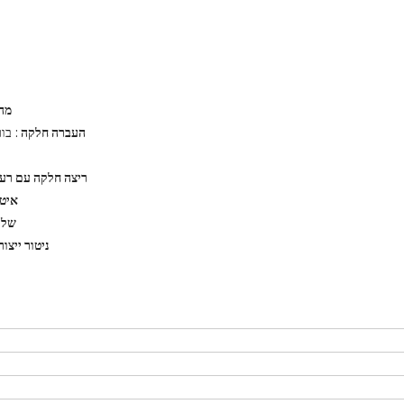
מהי
העברה חלקה
: בו
ריצה חלקה עם ר
איטו
שלי
ניטור ייצור