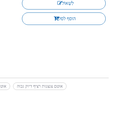
לִשְׁאוֹל
הוסף לסל
אוטם צנצנות רציף דיוק גבוה
אוטם