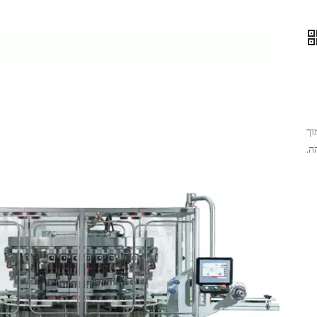
מוך
ה.