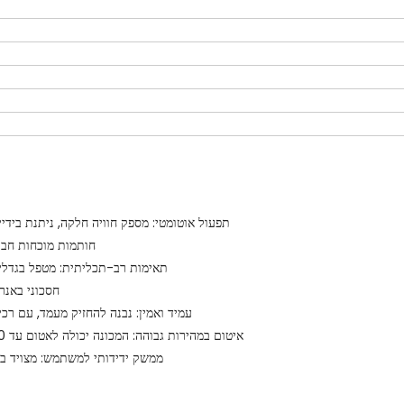
תפעול אוטומטי: מספק חוויה חלקה, ניתנת ביד
חותמות מוכחות חבל
תאימות רב-תכליתית: מטפל בגדלים 
חסכוני באנרג
עמיד ואמין: נבנה להחזיק מעמד, עם רכי
איטום במהירות גבוהה: המכונה יכולה לאטום עד 600 צנצנות בשעה, מה שמבטיח מחזורי ייצור יעילים ומתמשכים.
ממשק ידידותי למשתמש: מצויד בפ