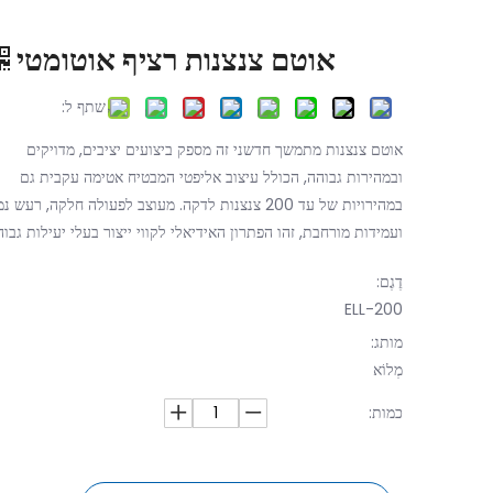
אוטם צנצנות רציף אוטומטי
שתף ל:
אוטם צנצנות מתמשך חדשני זה מספק ביצועים יציבים, מדויקים
ובמהירות גבוהה, הכולל עיצוב אליפטי המבטיח אטימה עקבית גם
במהירויות של עד 200 צנצנות לדקה. מעוצב לפעולה חלקה, רעש נ
ועמידות מורחבת, זהו הפתרון האידיאלי לקווי ייצור בעלי יעילות גבוה
דֶגֶם:
ELL-200
מותג:
מְלוֹא
כמות: