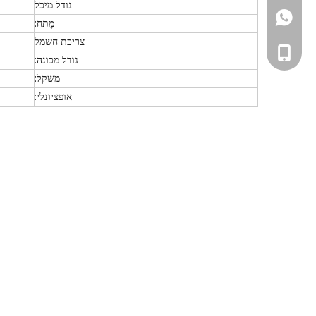
גודל מיכל
+86 1586722057
מֶתַח:
צריכת חשמל
+86- 158672205
גודל מכונה:
משקל:
אופציונלי: