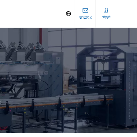
לַעֲקוֹב
אֶלֶקטרוֹנִי
א