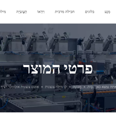
מַגָע
בלוגים
חבילה מרבית
וִידֵאוֹ
תַעֲשִׂיָה
מילו
פרטי המוצר
תה נמצא כאן:
בַּיִת
»
מְכוֹנָה
»
קו מילוי צנצנות
»
אוטם צנצנות אוטומטי רציף