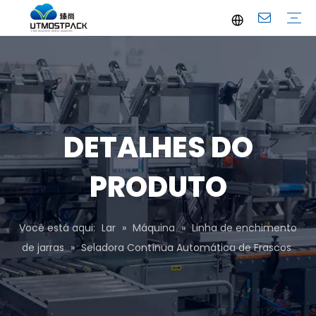
Folheto
YouTube
perfil de companhia
Perguntas frequentes
Serviço
Notícias da empresa
Notícias Industriais
DETALHES DO
PRODUTO
Você está aqui:
Lar
»
Máquina
»
Linha de enchimento
de jarras
»
Seladora Contínua Automática de Frascos