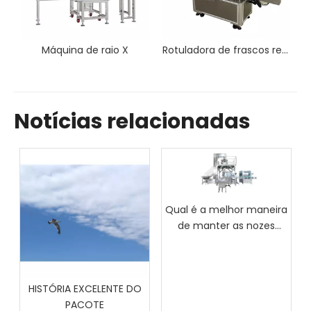
o X
Rotuladora de frascos redondos
Rotuladora de frascos em formato de caixa
Notícias relacionadas
Qual é a melhor maneira
de manter as nozes
frescas na embalagem?
HISTÓRIA EXCELENTE DO
PACOTE