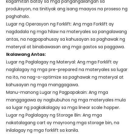
kagamitan batay sa mga pangangailangan sa
produksyon, na tinitiyak ang isang maayos na proseso ng
paghahalo.
Lugar ng Operasyon ng Forklift: Ang mga Forklift ay
nagdadala ng mga hilaw na materyales sa pangalawang
antas, na nagpapahusay sa kahusayan sa paghawak ng
materyal at binabawasan ang mga gastos sa paggawa.
Ikalawang Antas:
Lugar ng Paglalagay ng Materyal: Ang mga Forklift ay
naglalagay ng mga pre-prepared na materyales sa lugar
na ito, na nag-o-optimize sa paghawak ng materyal at
kahusayan ng mga manggagawa.
Manu-manong Lugar ng Pagpapakain: Ang mga
manggagawa ay nagbubuhos ng mga materyales mula
sa lugar ng pagkakalagay sa mga linear scale hopper.
Lugar ng Paglalagay ng Storage Bin: Ang mga
nakatalagang cart ay mayroong mga storage bin, na
inilalagay ng mga forklift sa kanila.