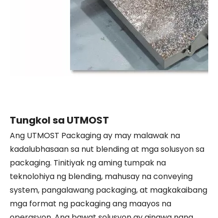
Tungkol sa UTMOST
Ang UTMOST Packaging ay may malawak na
kadalubhasaan sa nut blending at mga solusyon sa
packaging. Tinitiyak ng aming tumpak na
teknolohiya ng blending, mahusay na conveying
system, pangalawang packaging, at magkakaibang
mga format ng packaging ang maayos na
operasyon. Ang bawat solusyon ay ginawa nang