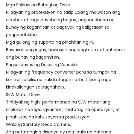
Mga Saklaw na Bahagi ng Drive:
Nilagyan ng proteksiyon na takip upang maiwasan ang
alikabok at mga dayuhang bagay, pagpapahaba ng
buhay ng kagamitan at pagtiyak ng kaligtasan sa
pagpapatakbo.
Mga gulong ng suporta na pinahiran ng PU:
Bawasan ang ingay, bawasan ang pagkasira, at pahabain
ang buhay ng kagamitan.
Pagsasaayos ng Dalas ng Variable:
Nilagyan ng frequency converter para sa tumpak na
kontrol sa bilis, na nakakatugon sa iba't ibang mga
kinakailangan sa paghahalo.
SEW Motor Drive:
Tinitiyak ng high-performance na SEW motor ang
malakas na kapangyarihan, matatag na operasyon, at
pinahusay na kahusayan sa produksyon.
Walang Sanitary Dead Corners:
Ang natatanging disenyo ay nag-aalis ng natirang