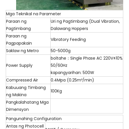
Mga Teknikal na Parameter
Paraan ng
Uri ng Pagtimbang (Dual Vibration,
Pagtimbang
Dalawang Hoppers
Paraan ng
Vibratory Feeding
Pagpapakain
Saklaw ng Metro
50-5000g
boltahe：Single Phase AC 220V±10%
Power Supply
50/60Hz
kapangyarihan: 500W
Compressed Air
0.4Mpa (0.25m³/min)
Kabuuang Timbang
100Kg
ng Makina
Pangkalahatang Mga
Dimensyon
Pangunahing Configuration
Antas ng Photocell