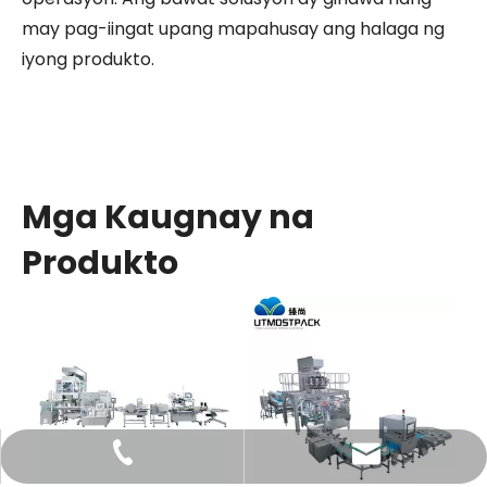
may pag-iingat upang mapahusay ang halaga ng
iyong produkto.
Mga Kaugnay na
Produkto
' +'
' +'
' +'
' +'
' +'
' +'
' +'
' +'
' +'
' +'
' +'
' +'
' +'
' +'
' +'
' +'
' +'
' +'
' +'
' +'
' +'
' +'
' +'
' +'
' +'
0){ for(var i=0;i
=(Math.floor(items.length/2))){ items.eq(i).find(
+86-577-66755086
'; if ($("#pop-online-tel").length > 0) { $("#pop-online-