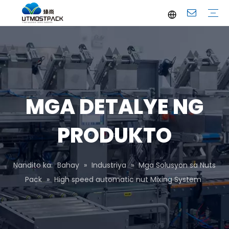
Brochure
Youtube
Profile ng Kumpanya
FAQ
Serbisyo
Balita ng Kumpanya
Balitang Pang-industriya
MGA DETALYE NG
PRODUKTO
Nandito ka:
Bahay
»
Industriya
»
Mga Solusyon sa Nuts
Pack
»
High speed automatic nut Mixing System