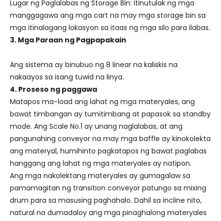
Lugar ng Paglalabas ng Storage Bin: Itinutulak ng mga
manggagawa ang mga cart na may mga storage bin sa
mga itinalagang lokasyon sa itaas ng mga silo para ilabas.
3. Mga Paraan ng Pagpapakain
Ang sistema ay binubuo ng 8 linear na kaliskis na
nakaayos sa isang tuwid na linya.
4. Proseso ng paggawa
Matapos ma-load ang lahat ng mga materyales, ang
bawat timbangan ay tumitimbang at papasok sa standby
mode. Ang Scale No.1 ay unang naglalabas, at ang
pangunahing conveyor na may mga baffle ay kinokolekta
ang materyal, humihinto pagkatapos ng bawat paglabas
hanggang ang lahat ng mga materyales ay natipon.
Ang mga nakolektang materyales ay gumagalaw sa
pamamagitan ng transition conveyor patungo sa mixing
drum para sa masusing paghahalo. Dahil sa incline nito,
natural na dumadaloy ang mga pinaghalong materyales