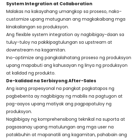
System Integration at Collaboration
Malakas na kakayahang umangkop sa proseso, nako-
customize upang matugunan ang magkakaibang mga
kinakailangan sa produksyon.
Ang flexible system integration ay nagbibigay-daan sa
tuluy-tuloy na pakikipagtulungan sa upstream at
downstream na kagamitan.
Ino-optimize ang pangkalahatang proseso ng produksyon
upang mapabuti ang kahusayan ng linya ng produksyon
at kalidad ng produkto.
De-kalidad na Serbisyong After-Sales
Ang isang propesyonal na pangkat pagkatapos ng
pagbebenta ay nagbibigay ng mabilis na pagtugon at
pag-aayos upang matiyak ang pagpapatuloy ng
produksyon.
Nagbibigay ng komprehensibong teknikal na suporta at
pagsasanay upang matulungan ang mga user na
patakbuhin at mapanatili ang kagamitan, pahabain ang