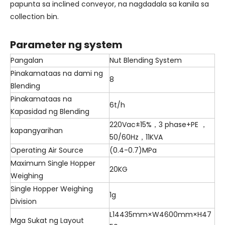
papunta sa inclined conveyor, na nagdadala sa kanila sa
collection bin.
Parameter ng system
Pangalan
Nut Blending System
Pinakamataas na dami ng
8
Blending
Pinakamataas na
6t/h
Kapasidad ng Blending
220Vac±15%，3 phase+PE ，
kapangyarihan
50/60Hz，11KVA
Operating Air Source
(0.4-0.7)MPa
Maximum Single Hopper
20KG
Weighing
Single Hopper Weighing
1g
Division
L14435mm×W4600mm×H47
Mga Sukat ng Layout