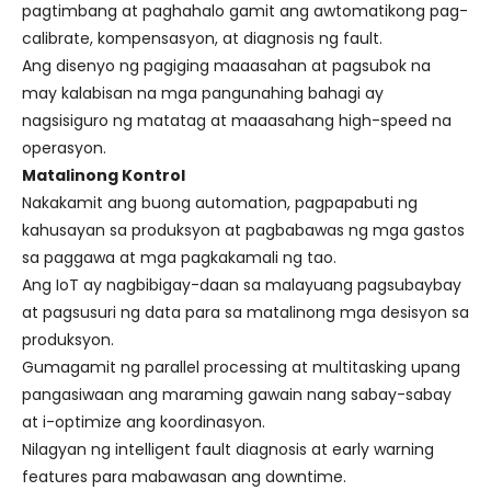
pagtimbang at paghahalo gamit ang awtomatikong pag-
calibrate, kompensasyon, at diagnosis ng fault.
Ang disenyo ng pagiging maaasahan at pagsubok na
may kalabisan na mga pangunahing bahagi ay
nagsisiguro ng matatag at maaasahang high-speed na
operasyon.
Matalinong Kontrol
Nakakamit ang buong automation, pagpapabuti ng
kahusayan sa produksyon at pagbabawas ng mga gastos
sa paggawa at mga pagkakamali ng tao.
Ang IoT ay nagbibigay-daan sa malayuang pagsubaybay
at pagsusuri ng data para sa matalinong mga desisyon sa
produksyon.
Gumagamit ng parallel processing at multitasking upang
pangasiwaan ang maraming gawain nang sabay-sabay
at i-optimize ang koordinasyon.
Nilagyan ng intelligent fault diagnosis at early warning
features para mabawasan ang downtime.